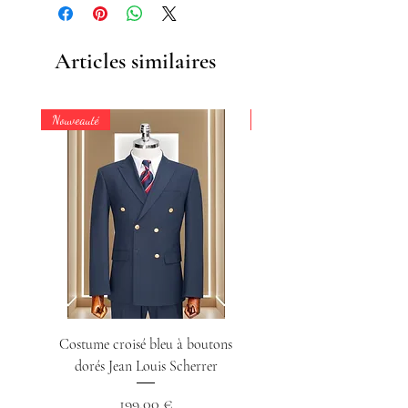
Articles similaires
Nouveauté
Nouveauté
Costume croisé bleu à boutons
Chemise col indien n
dorés Jean Louis Scherrer
Prix
199,00 €
TVA Incluse