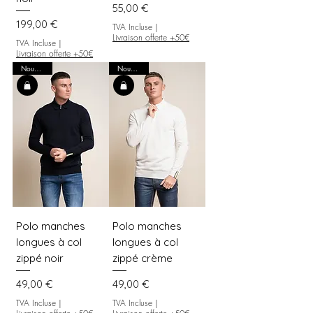
Prix
55,00 €
Prix
199,00 €
TVA Incluse
|
Livraison offerte +50€
TVA Incluse
|
Livraison offerte +50€
Nouveauté
Nouveauté
Polo manches
Polo manches
longues à col
longues à col
zippé noir
zippé crème
Prix
Prix
49,00 €
49,00 €
TVA Incluse
|
TVA Incluse
|