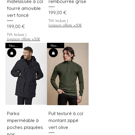
matelassée à col
rembourrée grise
fourré amovible
Prix
199,00 €
vert foncé
TVA Incluse
|
Livraison offerte +50€
Prix
199,00 €
TVA Incluse
|
Livraison offerte +50€
Nouveauté
Nouveauté
Parka
Pull texturé à col
imperméable à
montant zippé
poches plaquées
vert olive
noir