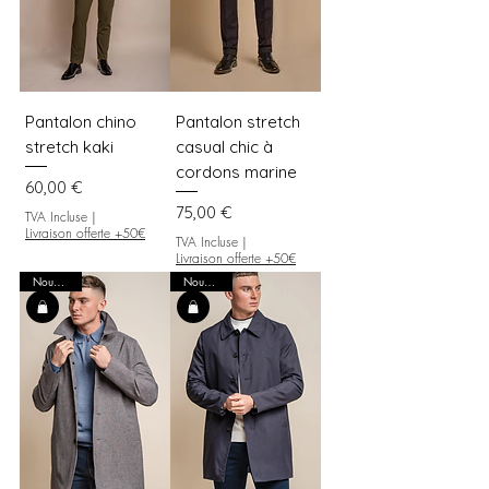
Pantalon chino
Pantalon stretch
stretch kaki
casual chic à
cordons marine
Prix
60,00 €
Prix
75,00 €
TVA Incluse
|
Livraison offerte +50€
TVA Incluse
|
Livraison offerte +50€
Nouveauté
Nouveauté