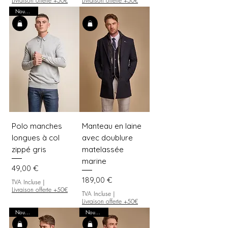
Livraison offerte +50€
Livraison offerte +50€
Nouveauté
Polo manches
Manteau en laine
longues à col
avec doublure
zippé gris
matelassée
marine
Prix
49,00 €
Prix
189,00 €
TVA Incluse
|
Livraison offerte +50€
TVA Incluse
|
Livraison offerte +50€
Nouveauté
Nouveauté