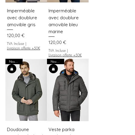
Imperméable
Imperméable
avec doublure
avec doublure
amovible gris
amovible bleu
marine
Prix
120,00 €
Prix
120,00 €
TVA Incluse
|
Livraison offerte +50€
TVA Incluse
|
Livraison offerte +50€
Nouveauté
Nouveauté
Doudoune
Veste parka