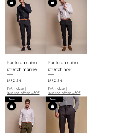
Pantalon chino
Pantalon chino
stretch marine
stretch noir
Prix
Prix
60,00 €
60,00 €
TVA Incluse
|
TVA Incluse
|
Livraison offerte +50€
Livraison offerte +50€
Nouveauté
Nouveauté