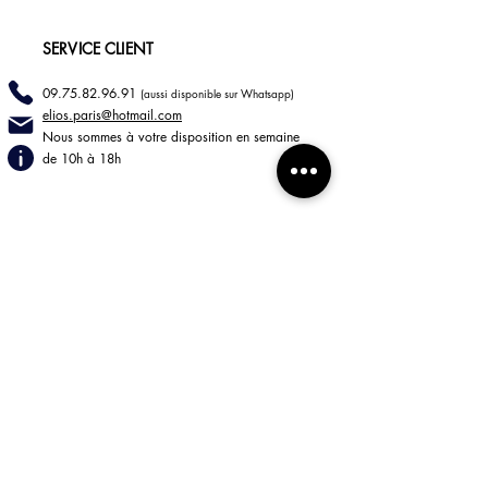
SERVICE CLIENT
09.75.82.96.91
(aussi disponible sur Whatsapp)
elios.paris@hotmail
.com
Nous sommes à votre disposition en semaine
de 10h à 18h
INFORMATIONS
LIVRAISONS
RETOURS
Mentions légales
CGV
BOUTIQUE
85 rue de Turenne
75003 Paris