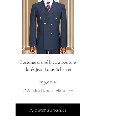
Costume croisé bleu à boutons
Chemise col indien n
dorés Jean Louis Scherrer
Prix
199,00 €
TVA Incluse
TVA Incluse
|
Livraison offerte +50€
Ajouter au panier