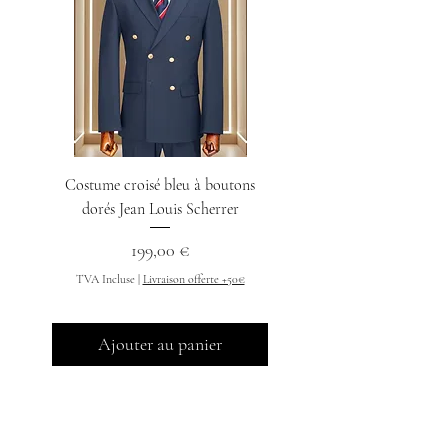
Costume croisé bleu à boutons
Chemise col indien n
dorés Jean Louis Scherrer
Prix
199,00 €
TVA Incluse
TVA Incluse
|
Livraison offerte +50€
Ajouter au panier