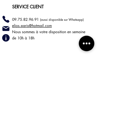
SERVICE CLIENT
09.75.82.96.91
(aussi disponible sur Whatsapp)
elios.paris@hotmail
.com
Nous sommes à votre disposition en semaine
de 10h à 18h
INFORMATIONS
LIVRAISONS
RETOURS
Mentions légales
CGV
BOUTIQUE
85 rue de Turenne
75003 Paris
Lun - Jeu 9h30/18h30