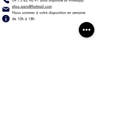
09.75.82.96.91
(aussi disponible sur Whatsapp)
elios.paris@hotmail
.com
Nous sommes à votre disposition en semaine
de 10h à 18h
INFORMATIONS
LIVRAISONS
RETOURS
Mentions légales
CGV
BOUTIQUE
85 rue de Turenne
75003 Paris
Lun - Jeu 9h30/18h30
Ven 9h30/18h
Sam-Dim Fermé