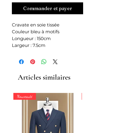
Commander et payer
Cravate en soie tissée
Couleur bleu à motifs
Longueur : 150cm
Largeur : 7.5cm
Articles similaires
Nouveauté
Nouveauté