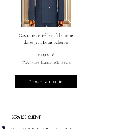
Costume croisé bleu à boutons
Chemise col indien n
dorés Jean Louis Scherrer
Prix
199,00 €
TVA Incluse
TVA Incluse
|
Livraison offerte +50€
Ajouter au panier
SERVICE CLIENT