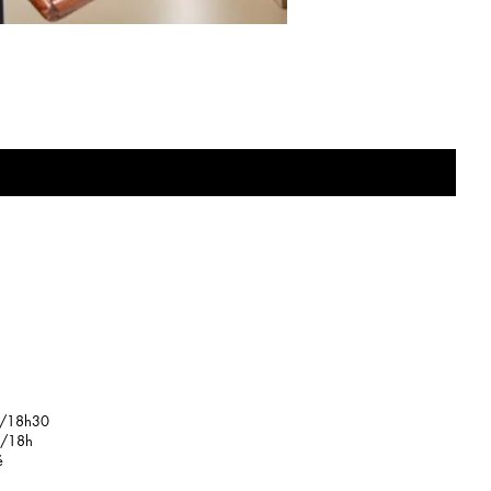
e
/18h30
18h
é