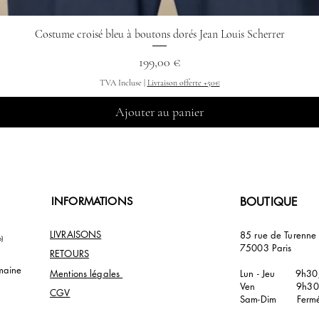
Costume croisé bleu à boutons dorés Jean Louis Scherrer
Aperçu rapide
Prix
199,00 €
TVA Incluse
|
Livraison offerte +50€
Ajouter au panier
INFORMATIONS
BOUTIQUE
LIVRAISONS
85 rue de Turenn
p)
75003 Paris
RETOURS
maine
Mentions légales
Lun - Jeu 9h30
Ven 9h30/
CGV
Sam-Dim Ferm