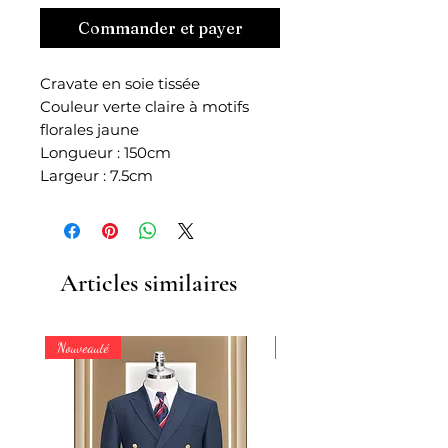
Commander et payer
Cravate en soie tissée
Couleur verte claire à motifs
florales jaune
Longueur : 150cm
Largeur : 7.5cm
Articles similaires
Nouveauté
Nouveauté