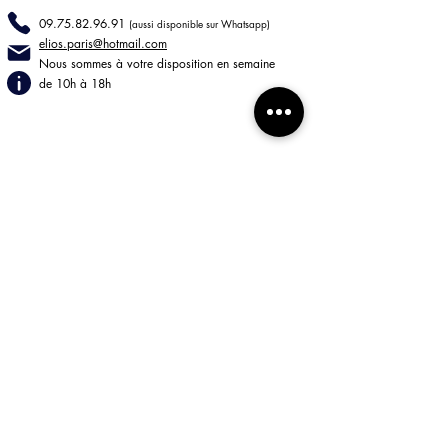
09.75.82.96.91
(aussi disponible sur Whatsapp)
elios.paris@hotmail
.com
Nous sommes à votre disposition en semaine
de 10h à 18h
INFORMATIONS
LIVRAISONS
RETOURS
Mentions légales
CGV
BOUTIQUE
85 rue de Turenne
75003 Paris
Lun - Jeu 9h30/18h30
Ven 9h30/18h
Sam-Dim Fermé