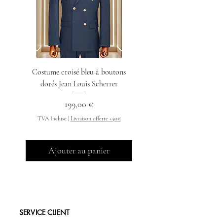
Costume croisé bleu à boutons
Chemise col indien n
dorés Jean Louis Scherrer
Prix
199,00 €
TVA Incluse
TVA Incluse
|
Livraison offerte +50€
Ajouter au panier
SERVICE CLIENT