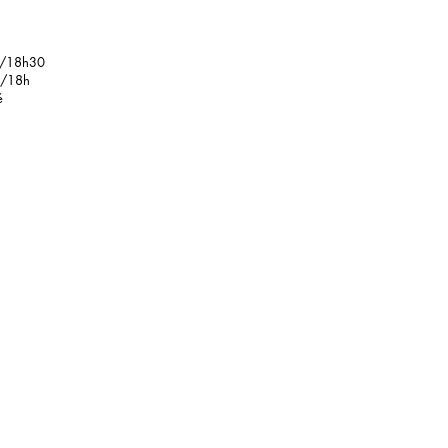
e
/18h30
18h
é