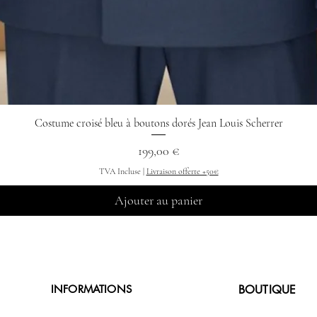
Costume croisé bleu à boutons dorés Jean Louis Scherrer
Aperçu rapide
Prix
199,00 €
TVA Incluse
|
Livraison offerte +50€
Ajouter au panier
INFORMATIONS
BOUTIQUE