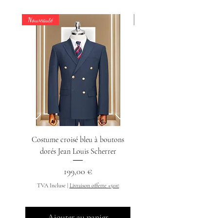
Nouveauté
Nouveauté
Costume croisé bleu à boutons
Chemise col indien n
dorés Jean Louis Scherrer
Prix
199,00 €
TVA Incluse
TVA Incluse
|
Livraison offerte +50€
Ajouter au panier