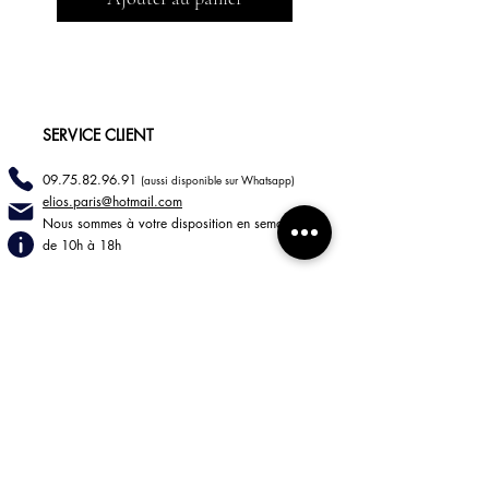
SERVICE CLIENT
09.75.82.96.91
(aussi disponible sur Whatsapp)
elios.paris@hotmail
.com
Nous sommes à votre disposition en semaine
de 10h à 18h
INFORMATIONS
LIVRAISONS
RETOURS
Mentions légales
CGV