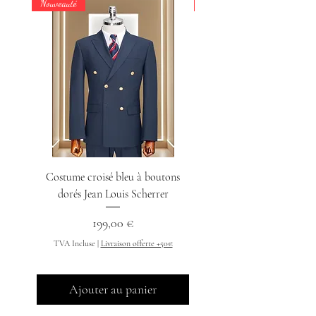
Nouveauté
Nouveauté
Costume croisé bleu à boutons
Chemise col indien n
dorés Jean Louis Scherrer
Prix
199,00 €
TVA Incluse
TVA Incluse
|
Livraison offerte +50€
Ajouter au panier