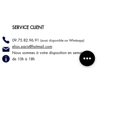
SERVICE CLIENT
09.75.82.96.91
(aussi disponible sur Whatsapp)
elios.paris@hotmail
.com
Nous sommes à votre disposition en semaine
de 10h à 18h
INFORMATIONS
LIVRAISONS
RETOURS
Mentions légales
CGV
BOUTIQUE