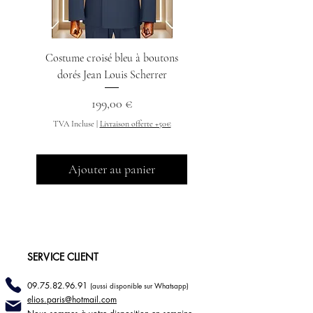
Costume croisé bleu à boutons
Chemise col indien n
dorés Jean Louis Scherrer
Prix
199,00 €
TVA Incluse
TVA Incluse
|
Livraison offerte +50€
Ajouter au panier
SERVICE CLIENT
09.75.82.96.91
(aussi disponible sur Whatsapp)
elios.paris@hotmail
.com