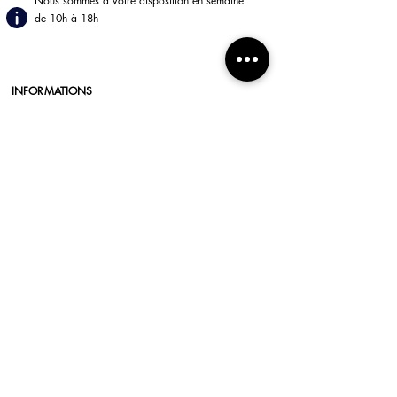
Nous sommes à votre disposition en semaine
de 10h à 18h
INFORMATIONS
LIVRAISONS
RETOURS
Mentions légales
CGV
BOUTIQUE
85 rue de Turenne
75003 Paris
Lun - Jeu 9h30/18h30
Ven 9h30/18h
Sam-Dim Fermé
Newsletter