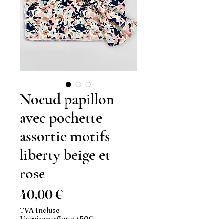
Noeud papillon
avec pochette
assortie motifs
liberty beige et
rose
Prix
40,00 €
TVA Incluse
|
Livraison offerte +50€