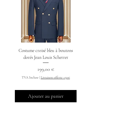
Costume croisé bleu à boutons
Chemise col indien n
dorés Jean Louis Scherrer
Prix
199,00 €
TVA Incluse
TVA Incluse
|
Livraison offerte +50€
Ajouter au panier