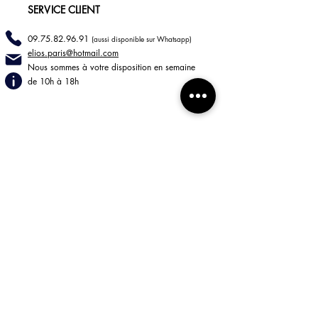
SERVICE CLIENT
09.75.82.96.91
(aussi disponible sur Whatsapp)
elios.paris@hotmail
.com
Nous sommes à votre disposition en semaine
de 10h à 18h
INFORMATIONS
LIVRAISONS
RETOURS
Mentions légales
CGV
BOUTIQUE
85 rue de Turenne
75003 Paris
Lun - Jeu 9h30/18h30