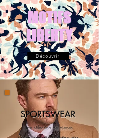
MOTIFS
LIBERTY
Découvrir
SPORTSWEAR
Une sélection de pièces
sportswear chic et distinguées