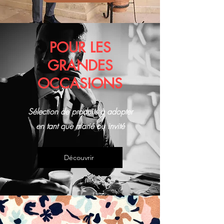
POUR LES
GRANDES
OCCASIONS
Sélection de produits à adopter
en tant que marié ou invité
Découvrir