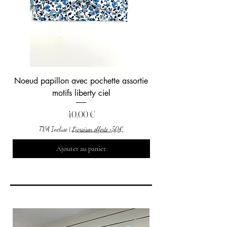
Noeud papillon avec pochette assortie
motifs liberty ciel
Prix
40,00 €
TVA Incluse
|
Livraison offerte +50€
Ajouter au panier