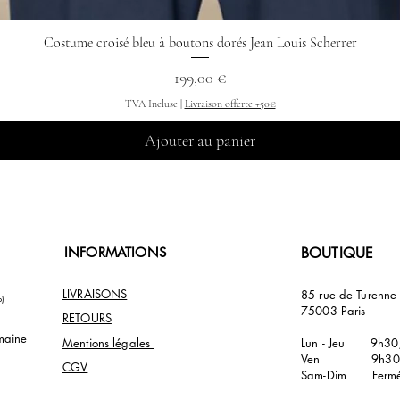
Costume croisé bleu à boutons dorés Jean Louis Scherrer
Aperçu rapide
Prix
199,00 €
TVA Incluse
|
Livraison offerte +50€
Ajouter au panier
INFORMATIONS
BOUTIQUE
LIVRAISONS
85 rue de Turenn
p)
75003 Paris
RETOURS
maine
Mentions légales
Lun - Jeu 9h30
Ven 9h30/
CGV
Sam-Dim Ferm