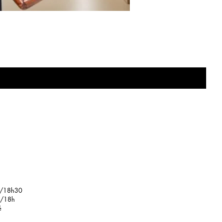
e
/18h30
18h
é