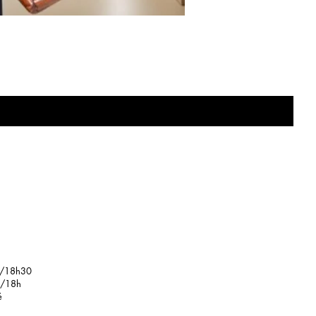
e
/18h30
18h
é