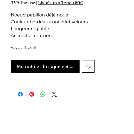
TVA Incluse
|
Livraison offerte +50€
Noeud papillon déjà noué
Couleur bordeaux uni effet velours
Longeur réglable
Accroché à l’arrière
Rupture de stock
Me notifier lorsque cet article est disponible