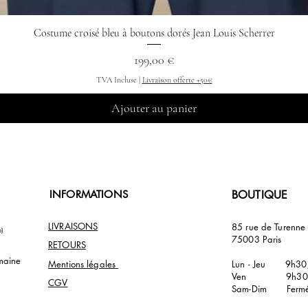
Costume croisé bleu à boutons dorés Jean Louis Scherrer
Aperçu rapide
Prix
199,00 €
TVA Incluse
|
Livraison offerte +50€
Ajouter au panier
INFORMATIONS
BOUTIQUE
LIVRAISONS
85 rue de Turenn
p)
75003 Paris
RETOURS
maine
Mentions légales
Lun - Jeu 9h30
Ven 9h30/
CGV
Sam-Dim Ferm