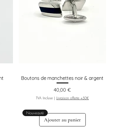
nt
Boutons de manchettes noir & argent
Prix
40,00 €
TVA Incluse
|
Livraison offerte +50€
Nouveauté
Ajouter au panier