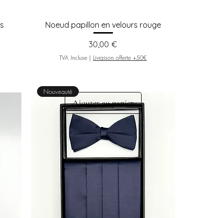
ns
Noeud papillon en velours rouge
Prix
30,00 €
TVA Incluse
|
Livraison offerte +50€
Nouveauté
Ajouter au panier