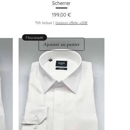
Scherrer
Prix
199,00 €
TVA Incluse
|
Livraison offerte +50€
Nouveauté
Ajouter au panier