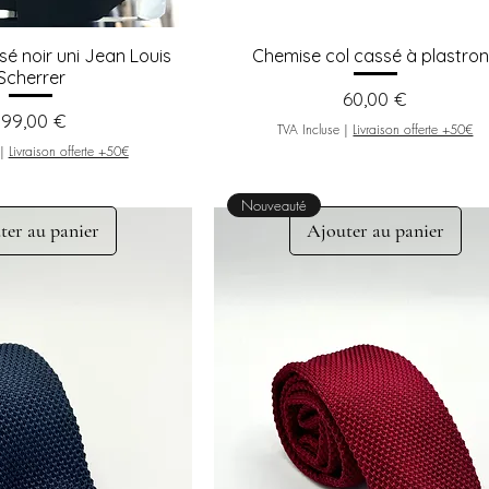
é noir uni Jean Louis
Chemise col cassé à plastro
Scherrer
Prix
60,00 €
Prix
199,00 €
TVA Incluse
|
Livraison offerte +50€
|
Livraison offerte +50€
Nouveauté
ter au panier
Ajouter au panier