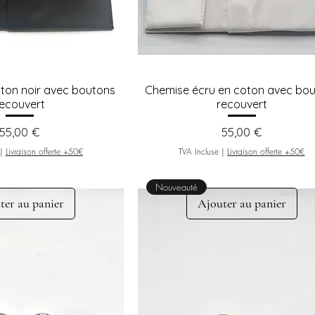
ton noir avec boutons
Chemise écru en coton avec bo
recouvert
recouvert
Prix
Prix
55,00 €
55,00 €
|
Livraison offerte +50€
TVA Incluse
|
Livraison offerte +50€
Nouveauté
ter au panier
Ajouter au panier