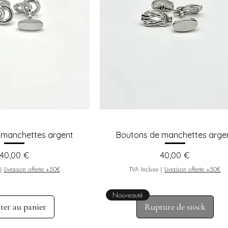
 manchettes argent
Boutons de manchettes arge
Prix
Prix
40,00 €
40,00 €
|
Livraison offerte +50€
TVA Incluse
|
Livraison offerte +50€
Nouveauté
ter au panier
Rupture de stock