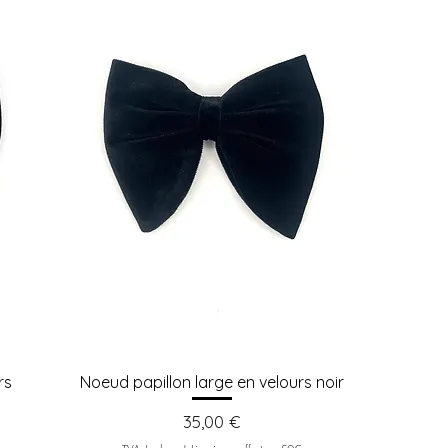
rs
Noeud papillon large en velours noir
Prix
35,00 €