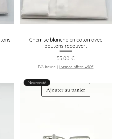
utons
Chemise blanche en coton avec
boutons recouvert
Prix
55,00 €
TVA Incluse
|
Livraison offerte +50€
Nouveauté
Ajouter au panier