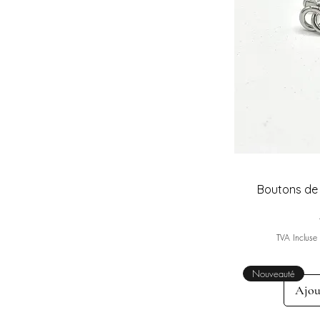
62/54
64/56
L
L/41-42
M
M/39-40
S
S/37-38
Taille unique
XL
Boutons de
XL/43-44
XS
TVA Incluse
XXL
XXXL
Nouveauté
Ajou