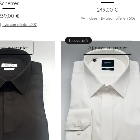
Scherrer
Prix
249,00 €
Prix
239,00 €
TVA Incluse
|
Livraison offerte +50€
|
Livraison offerte +50€
Nouveauté
ter au panier
Ajouter au panier